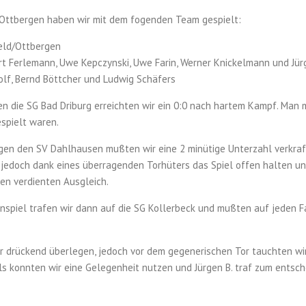
-Ottbergen haben wir mit dem fogenden Team gespielt:
ld/Ottbergen
t Ferlemann, Uwe Kepczynski, Uwe Farin, Werner Knickelmann und Jür
lf, Bernd Böttcher und Ludwig Schäfers
en die SG Bad Driburg erreichten wir ein 0:0 nach hartem Kampf. Man m
espielt waren.
gen den SV Dahlhausen mußten wir eine 2 minütige Unterzahl verkraft
jedoch dank eines überragenden Torhüters das Spiel offen halten un
en verdienten Ausgleich.
nspiel trafen wir dann auf die SG Kollerbeck und mußten auf jeden 
 drückend überlegen, jedoch vor dem gegenerischen Tor tauchten wir
ls konnten wir eine Gelegenheit nutzen und Jürgen B. traf zum entsc