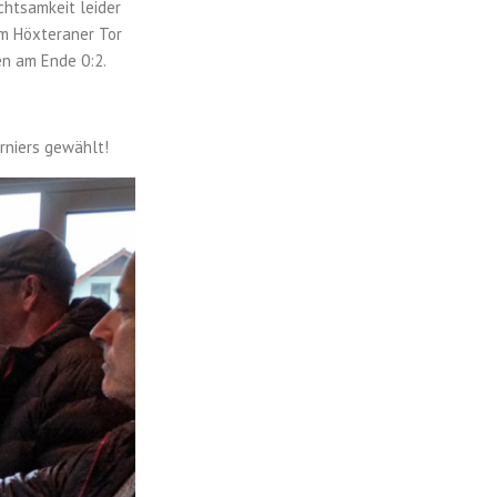
chtsamkeit leider
em Höxteraner Tor
en am Ende 0:2.
niers gewählt!