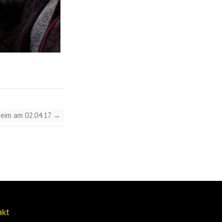
heim am 02.04.17
→
akt