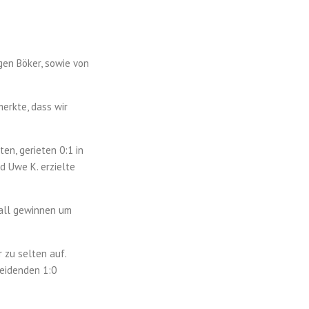
gen Böker, sowie von
erkte, dass wir
en, gerieten 0:1 in
d Uwe K. erzielte
Fall gewinnen um
 zu selten auf.
heidenden 1:0